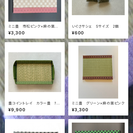
ミニ畳 市松ピンク×麻の葉柄
いぐさサシェ Sサイズ 2個
ピンク
¥3,300
¥600
畳コイントレイ カラー畳 ｸﾞﾘ
ミニ畳 グリーン×麻の葉ピンク
ｰﾝ×ｸﾞﾘｰﾝ(ドット)
¥9,900
¥3,300