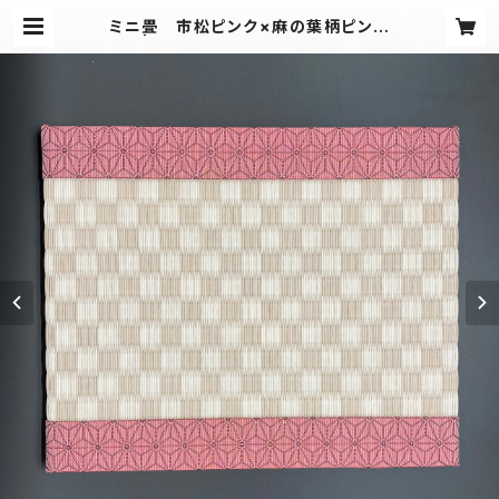
ミニ畳 市松ピンク×麻の葉柄ピンク
| 愛畳（Aijo)工房-Tadami