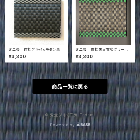
ミニ畳 市松ﾌﾞﾗｯｸ×モダン黒
ミニ畳 市松黒×市松グリーン
＆黒
¥3,300
¥3,300
商品一覧に戻る
© 愛畳（Aijo)工房-Tadami
Powered by