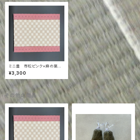
ミニ畳 市松ピンク×麻の葉柄
ピンク
¥3,300
その他の商品