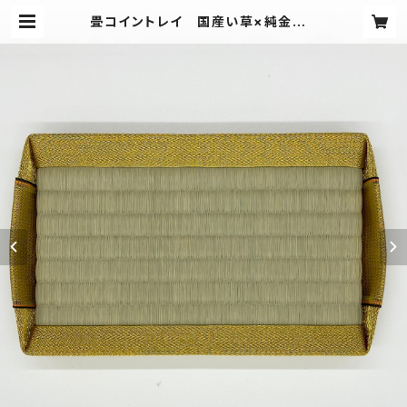
畳コイントレイ 国産い草×純金縁 |
愛畳（Aijo)工房-Tadami