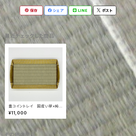
保存
シェア
LINE
ポスト
最近チェックした商品
畳コイントレイ 国産い草×純
金縁
¥11,000
その他の商品