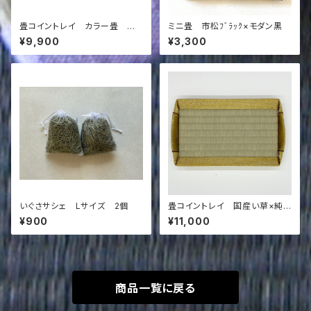
畳コイントレイ カラー畳 乳
ミニ畳 市松ﾌﾞﾗｯｸ×モダン黒
白色×足跡ﾌﾞﾗｳﾝ
¥9,900
¥3,300
いぐさサシェ Lサイズ 2個
畳コイントレイ 国産い草×純
金縁
¥900
¥11,000
商品一覧に戻る