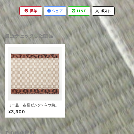
保存
シェア
LINE
ポスト
最近チェックした商品
ミニ畳 市松ピンク×麻の葉ピ
ンク
¥3,300
その他の商品