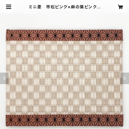
ミニ畳 市松ピンク×麻の葉ピンク |
愛畳（Aijo)工房-Tadami