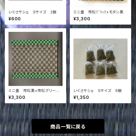
いぐさサシェ Sサイズ 2個
ミニ畳 市松ﾌﾞﾗｯｸ×モダン黒
¥600
¥3,300
ミニ畳 市松黒×市松グリーン
いぐさサシェ Sサイズ 6個
＆黒
¥3,300
¥1,350
商品一覧に戻る