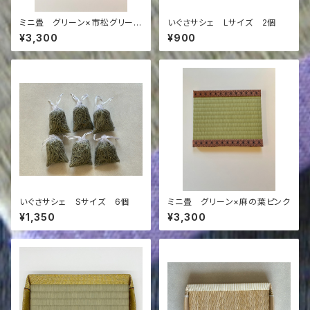
ミニ畳 グリーン×市松グリーン
いぐさサシェ Lサイズ 2個
&黒
¥3,300
¥900
いぐさサシェ Sサイズ 6個
ミニ畳 グリーン×麻の葉ピンク
¥1,350
¥3,300