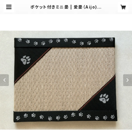
ポケット付きミニ畳 | 愛畳（Aijo)工
房-Tadami