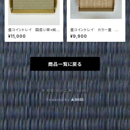
畳コイントレイ 国産い草×純
畳コイントレイ カラー畳 乳
金縁
白色×白金ストライプ
¥11,000
¥9,900
商品一覧に戻る
© 愛畳（Aijo)工房-Tadami
Powered by