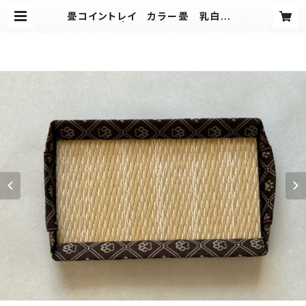
畳コイントレイ カラー畳 乳白色×
足跡ﾌﾞﾗｳﾝ | 愛畳（Aijo)工房-Tada
mi