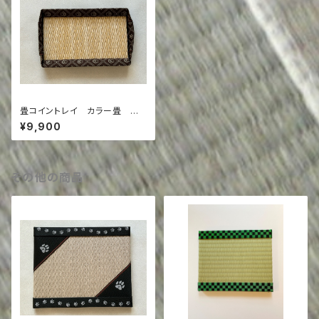
畳コイントレイ カラー畳 乳
白色×足跡ﾌﾞﾗｳﾝ
¥9,900
その他の商品