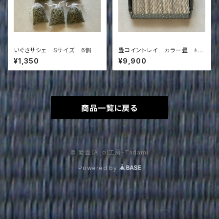
いぐさサシェ Sサイズ 6個
畳コイントレイ カラー畳 ﾎﾜｲ
ﾄｸﾞﾚー×くすみカラー(ドット)
¥1,350
¥9,900
商品一覧に戻る
© 愛畳（Aijo)工房-Tadami
Powered by