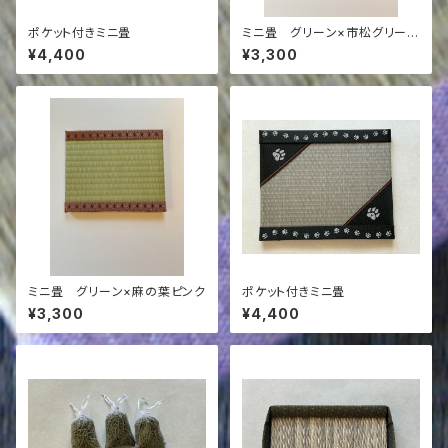
ポケット付きミニ畳
ミニ畳 グリーン×市松グリーン
&黒
¥4,400
¥3,300
ミニ畳 グリーン×麻の葉ピンク
ポケット付きミニ畳
¥3,300
¥4,400