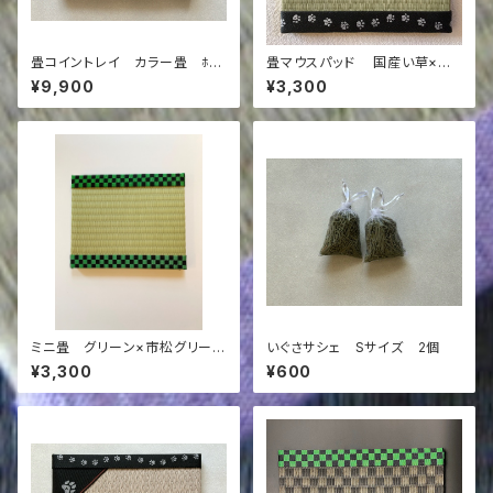
畳コイントレイ カラー畳 ﾎﾜｲ
畳マウスパッド 国産い草×足
ﾄｸﾞﾚー×くすみカラー(ドット)
あと
¥9,900
¥3,300
ミニ畳 グリーン×市松グリーン
いぐさサシェ Sサイズ 2個
&黒
¥3,300
¥600