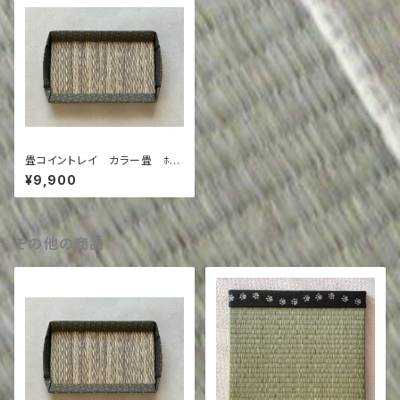
畳コイントレイ カラー畳 ﾎﾜｲ
ﾄｸﾞﾚー×くすみカラー(ドット)
¥9,900
その他の商品