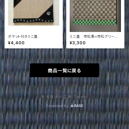
ポケット付きミニ畳
ミニ畳 市松黒×市松グリーン
＆黒
¥4,400
¥3,300
商品一覧に戻る
© 愛畳（Aijo)工房-Tadami
Powered by