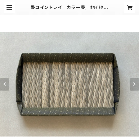
畳コイントレイ カラー畳 ﾎﾜｲﾄｸﾞﾚ
ー×くすみカラー(ドット) | 愛畳（Aij
o)工房-Tadami